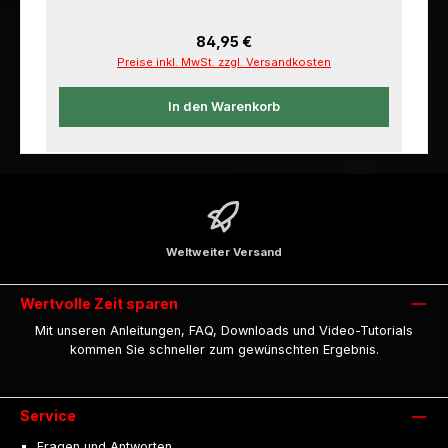
Regulärer Preis:
84,95 €
Preise inkl. MwSt. zzgl. Versandkosten
In den Warenkorb
Weltweiter Versand
Wertvolle Zeit sparen
Mit unseren Anleitungen, FAQ, Downloads und Video-Tutorials
kommen Sie schneller zum gewünschten Ergebnis.
Service
Fragen und Antworten