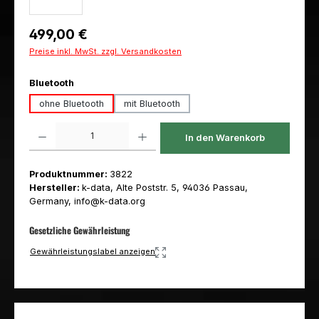
Regulärer Preis:
499,00 €
Preise inkl. MwSt. zzgl. Versandkosten
auswählen
Bluetooth
ohne Bluetooth
mit Bluetooth
Produkt Anzahl: Gib den gewünschten Wert ein oder benutze die Schaltfl
In den Warenkorb
Produktnummer:
3822
Hersteller:
k-data, Alte Poststr. 5, 94036 Passau,
Germany, info@k-data.org
Gesetzliche Gewährleistung
Gewährleistungslabel anzeigen