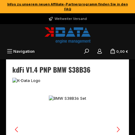
Infos zu unserem neuen Affiliate-Partnerprogramm finden Sie in den
Zum Hauptinhalt springen
FAQ
Weltweiter Versand
Navigation
0,00 €
kdFi V1.4 PNP BMW S38B36
Bildergalerie überspringen