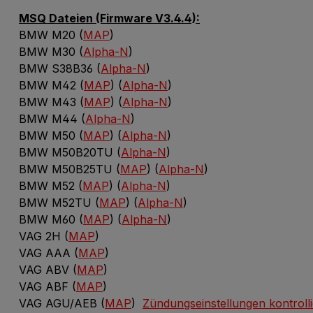
MSQ Dateien (Firmware V3.4.4):
BMW M20 (
MAP
)
BMW M30 (
Alpha-N
)
BMW S38B36 (
Alpha-N
)
BMW M42 (
MAP
) (
Alpha-N
)
BMW M43 (
MAP
) (
Alpha-N
)
BMW M44 (
Alpha-N
)
BMW M50 (
MAP
) (
Alpha-N
)
BMW M50B20TU (
Alpha-N
)
BMW M50B25TU (
MAP
) (
Alpha-N
)
BMW M52 (
MAP
) (
Alpha-N
)
BMW M52TU (
MAP
) (
Alpha-N
)
BMW M60 (
MAP
) (
Alpha-N
)
VAG 2H (
MAP
)
VAG AAA (
MAP
)
VAG ABV (
MAP
)
VAG ABF (
MAP
)
VAG AGU/AEB (
MAP
)
Zündungseinstellungen kontroll