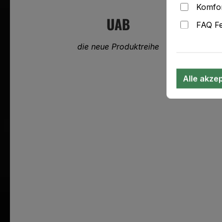
Komfor
UAB
FAQ Fe
die neue Produktreihe
Alle akze