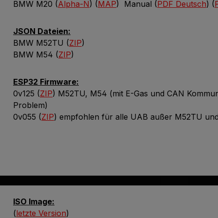
BMW M20 (
Alpha-N
) (
MAP
) Manual (
PDF Deutsch
) (
JSON Dateien:
BMW M52TU (
ZIP
)
BMW M54 (
ZIP
)
ESP32 Firmware:
0v125 (
ZIP
) M52TU, M54 (mit E-Gas und CAN Kommunika
Problem)
0v055 (
ZIP
) empfohlen für alle UAB außer M52TU un
ISO Image:
(
letzte Version
)