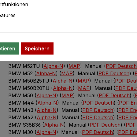
tfunktionen
Manuals:
atures
PCB Version R12 (
PDF Deutsch
) (
PDF Englisch
)
BMW M20/M30/S38B36 R10 (
PDF Deutsch
) (
PDF Engl
MSQ Dateien (Firmware V1.6.1):
ptieren
Speichern
BMW M60 (
Alpha-N
) Manual (
PDF Deutsch
) (
PDF Eng
BMW M54 (
Alpha-N
) Manual (
PDF Deutsch
) (
PDF Eng
BMW M52TU (
Alpha-N
) (
MAP
) Manual (
PDF Deutsch
BMW M52 (
Alpha-N
) (
MAP
) Manual (
PDF Deutsch
) (
BMW M50B25TU (
Alpha-N
) (
MAP
) Manual (
PDF Deu
BMW M50B20TU (
Alpha-N
) (
MAP
) Manual (
PDF Deu
BMW M50 (
Alpha-N
) (
MAP
) Manual (
PDF Deutsch
) (
BMW M44 (
Alpha-N
) Manual (
PDF Deutsch
) (
PDF Eng
BMW M43 (
Alpha-N
) Manual (
PDF Deutsch
) (
PDF Eng
BMW M42 (
Alpha-N
) Manual (
PDF Deutsch
) (
PDF Eng
BMW S38B36 (
Alpha-N
) Manual (
PDF Deutsch
) (
PDF 
BMW M30 (
Alpha-N
) Manual (
PDF Deutsch
) (
PDF Eng