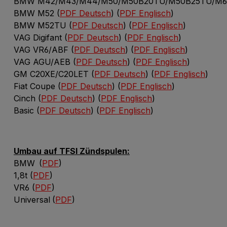
BMW M42/M43/M44/M50/M50B20TU/M50B25TU/M60
BMW M52 (
PDF Deutsch
) (
PDF Englisch
)
BMW M52TU (
PDF Deutsch
) (
PDF Englisch
)
VAG Digifant (
PDF Deutsch
) (
PDF Englisch
)
VAG VR6/ABF (
PDF Deutsch
) (
PDF Englisch
)
VAG AGU/AEB (
PDF Deutsch
) (
PDF Englisch
)
GM C20XE/C20LET (
PDF Deutsch
) (
PDF Englisch
)
Fiat Coupe (
PDF Deutsch
) (
PDF Englisch
)
Cinch (
PDF Deutsch
) (
PDF Englisch
)
Basic (
PDF Deutsch
) (
PDF Englisch
)
Umbau auf TFSI Zündspulen:
BMW
(
PDF
)
1,8t (
PDF
)
VR6 (
PDF
)
Universal
(
PDF
)