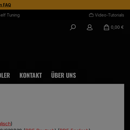
en FAQ
self Tuning
Video-Tutorials
0,00 €
DLER
KONTAKT
ÜBER UNS
lisch
)