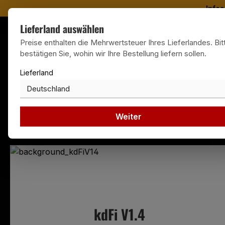
Infos
m Hauptinhalt springen
Zur Suche springen
Zur Hauptnavigation springen
Lieferland auswählen
Weltweiter Versand
Di
Preise enthalten die Mehrwertsteuer Ihres Lieferlandes. Bit
Deutsch
Lieferland:
Deutschland
bestätigen Sie, wohin wir Ihre Bestellung liefern sollen.
Lieferland
Weiter
UAB
KDFI
ZUBE
kdFi V1.4