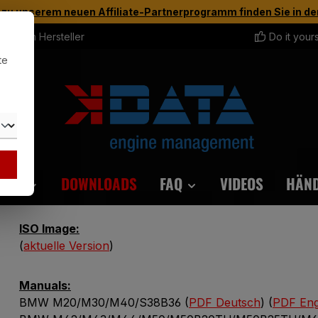
 zu unserem neuen Affiliate-Partnerprogramm finden Sie in d
rekt vom Hersteller
Do it your
te
HÖR
DOWNLOADS
FAQ
VIDEOS
HÄN
ISO Image:
(
aktuelle Version
)
Manuals:
BMW M20/M30/M40/S38B36 (
PDF Deutsch
) (
PDF Eng