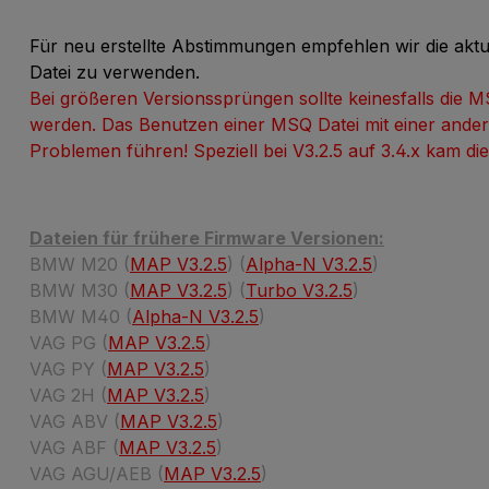
Für neu erstellte Abstimmungen empfehlen wir die akt
Datei zu verwenden.
Bei größeren Versionssprüngen sollte keinesfalls die 
werden.
Das Benutzen einer MSQ Datei mit einer ande
Problemen führen! Speziell bei V3.2.5 auf 3.4.x kam di
Dateien für frühere Firmware Versionen:
BMW M20 (
MAP V3.2.5
) (
Alpha-N V3.2.5
)
BMW M30 (
MAP V3.2.5
) (
Turbo V3.2.5
)
BMW M40 (
Alpha-N V3.2.5
)
VAG PG (
MAP V3.2.5
)
VAG PY (
MAP V3.2.5
)
VAG 2H (
MAP V3.2.5
)
VAG ABV (
MAP V3.2.5
)
VAG ABF (
MAP V3.2.5
)
VAG AGU/AEB (
MAP V3.2.5
)