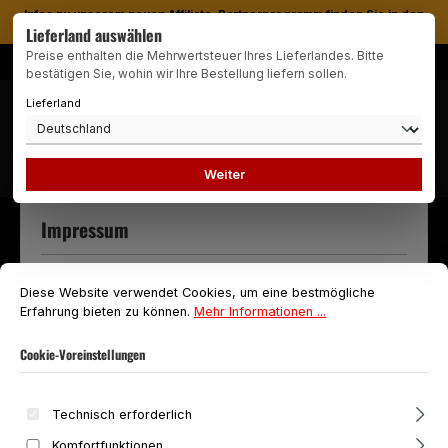
Infos zu unserem neuen Affiliate-Partnerprogramm finden Sie in den
Zum Hauptinhalt springen
Lieferland auswählen
FAQ
Preise enthalten die Mehrwertsteuer Ihres Lieferlandes. Bitte
Weltweiter Versand
bestätigen Sie, wohin wir Ihre Bestellung liefern sollen.
Lieferland
Navigation
0,00 €
Weiter
Impressum
Cookie-Voreinstellungen
Diese Website verwendet Cookies, um eine bestmögliche Erfahrung biet
Diensteanbieter
Diese Website verwendet Cookies, um eine bestmögliche
Erfahrung bieten zu können.
Mehr Informationen ...
k-data
Cookie-Voreinstellungen
Stefan Kastner
Alte Poststr. 5
Technisch erforderlich
Komfortfunktionen
94036 Passau