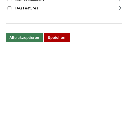
FAQ Features
Deutschland
Kontaktmöglichkeiten
E-Mail-Adresse: info@k-data.org
Alle akzeptieren
Speichern
Telefon: +49 (0) 851 / 21033001
Angaben zum Unternehmen
Umsatzsteuer-Identifikationsnummer gemäß § 27 a
Umsatzsteuergesetz: DE814446741
Streitschlichtung und
Verbraucherstreitbeilegung
Wir sind nicht bereit und nicht verpflichtet an einem
Streitbeilegungsverfahren vor einer
Verbraucherstreitschlichtungsstelle teilzunehmen.