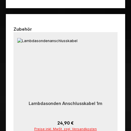
Produktgalerie überspringen
Zubehör
Lambdasonden Anschlusskabel 1m
Regulärer Preis:
24,90 €
Preise inkl. MwSt. zzgl. Versandkosten