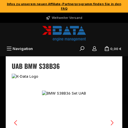
Infos zu unserem neuen Affiliate-Partnerprogramm finden Sie in den
Zum Hauptinhalt springen
FAQ
Weltweiter Versand
Navigation
0,00 €
UAB BMW S38B36
Bildergalerie überspringen