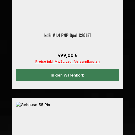
kdFi V1.4 PNP Opel C20LET
Regulärer Preis:
499,00 €
Preise inkl. MwSt. zzgl. Versandkosten
In den Warenkorb