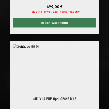
Regulärer Preis:
499,00 €
Preise inkl. MwSt. zzgl. Versandkosten
In den Warenkorb
kdFi V1.4 PNP Opel C24NE M1.5