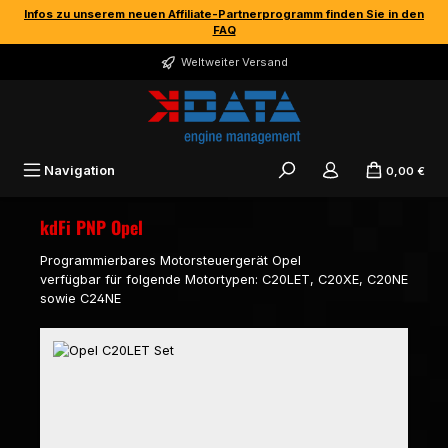
Infos zu unserem neuen Affiliate-Partnerprogramm finden Sie in den
Zum Hauptinhalt springen
FAQ
Weltweiter Versand
Navigation
0,00 €
kdFi PNP Opel
Programmierbares Motorsteuergerät Opel
verfügbar für folgende Motortypen: C20LET, C20XE, C20NE
sowie C24NE