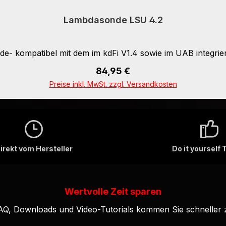
Lambdasonde LSU 4.2
e- kompatibel mit dem im kdFi V1.4 sowie im UAB integrie
Regulärer Preis:
84,95 €
In den Warenkorb
Preise inkl. MwSt. zzgl. Versandkosten
irekt vom Hersteller
Do it yourself 
Wertvolle Zeit sparen
FAQ, Downloads und Video-Tutorials kommen Sie schneller