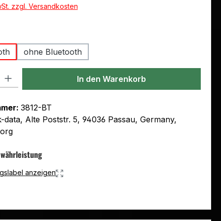
wSt. zzgl. Versandkosten
uswählen
oth
ohne Bluetooth
l: Gib den gewünschten Wert ein oder benutze die Schaltflächen um
In den Warenkorb
mmer:
3812-BT
k-data, Alte Poststr. 5, 94036 Passau, Germany,
.org
ewährleistung
gslabel anzeigen