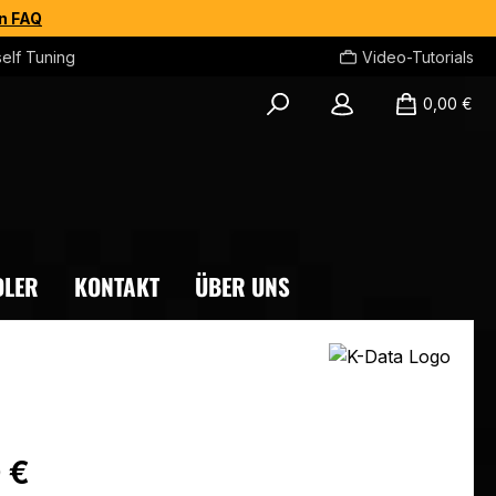
en FAQ
self Tuning
Video-Tutorials
0,00 €
DLER
KONTAKT
ÜBER UNS
eis:
 €