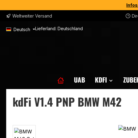
Infos
m Hauptinhalt springen
Zur Suche springen
Zur Hauptnavigation springen
Weltweiter Versand
Di
Lieferland:
Deutsch
UAB
KDFI
ZUBE
kdFi V1.4 PNP BMW M42
Bildergalerie überspringen