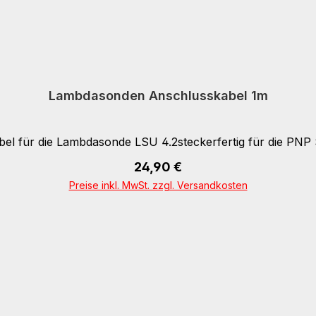
Lambdasonden Anschlusskabel 1m
bel für die Lambdasonde LSU 4.2steckerfertig für die PNP
Regulärer Preis:
24,90 €
In den Warenkorb
Preise inkl. MwSt. zzgl. Versandkosten