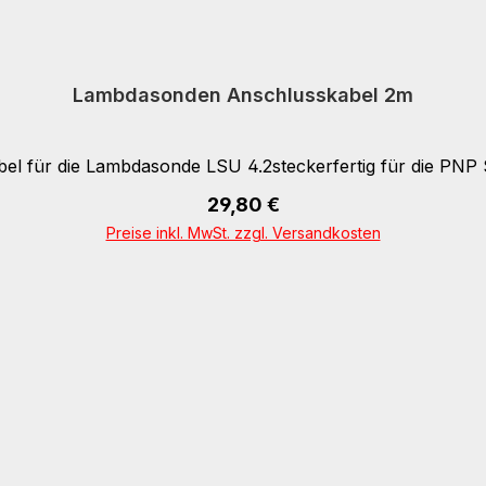
Lambdasonden Anschlusskabel 2m
bel für die Lambdasonde LSU 4.2steckerfertig für die PNP
Regulärer Preis:
29,80 €
In den Warenkorb
Preise inkl. MwSt. zzgl. Versandkosten