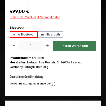
Regulärer Preis:
499,00 €
Preise inkl. MwSt. zzgl. Versandkosten
auswählen
Bluetooth
ohne Bluetooth
mit Bluetooth
Produkt Anzahl: Gib den gewünschten Wert ein oder benutze die Schaltfl
In den Warenkorb
Produktnummer:
3820
Hersteller:
k-data, Alte Poststr. 5, 94036 Passau,
Germany, info@k-data.org
Gesetzliche Gewährleistung
Gewährleistungslabel anzeigen