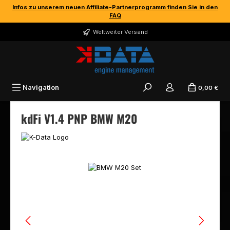
Infos zu unserem neuen Affiliate-Partnerprogramm finden Sie in den
Zum Hauptinhalt springen
FAQ
Weltweiter Versand
Navigation
0,00 €
kdFi V1.4 PNP BMW M20
Bildergalerie überspringen