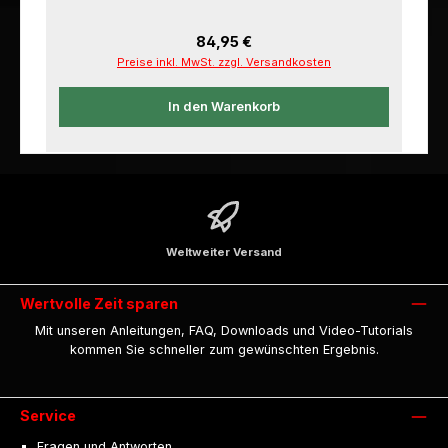
Regulärer Preis:
84,95 €
Preise inkl. MwSt. zzgl. Versandkosten
In den Warenkorb
Weltweiter Versand
Wertvolle Zeit sparen
Mit unseren Anleitungen, FAQ, Downloads und Video-Tutorials
kommen Sie schneller zum gewünschten Ergebnis.
Service
Fragen und Antworten