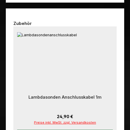
Produktgalerie überspringen
Zubehör
Lambdasonden Anschlusskabel 1m
Regulärer Preis:
24,90 €
Preise inkl. MwSt. zzgl. Versandkosten