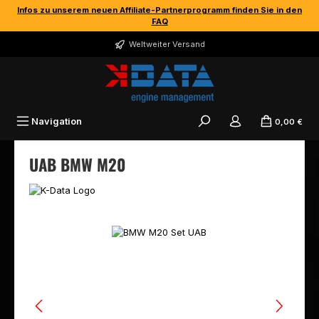
Infos zu unserem neuen Affiliate-Partnerprogramm finden Sie in den
Zum Hauptinhalt springen
FAQ
Weltweiter Versand
Navigation
0,00 €
UAB BMW M20
Bildergalerie überspringen