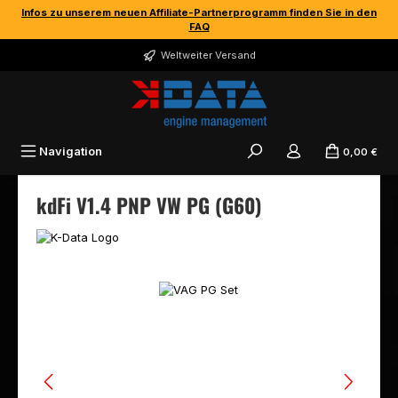
Infos zu unserem neuen Affiliate-Partnerprogramm finden Sie in den
Zum Hauptinhalt springen
FAQ
Weltweiter Versand
Navigation
0,00 €
kdFi V1.4 PNP VW PG (G60)
Bildergalerie überspringen