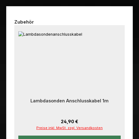
Produktgalerie überspringen
Zubehör
Lambdasonden Anschlusskabel 1m
Regulärer Preis:
24,90 €
Preise inkl. MwSt. zzgl. Versandkosten