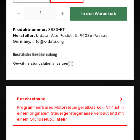
Produkt Anzahl: Gib den gewünschten Wert ein oder benutze die Schaltfl
In den Warenkorb
Produktnummer:
3833-BT
Hersteller:
k-data, Alte Poststr. 5, 94036 Passau,
Germany, info@k-data.org
Gesetzliche Gewährleistung
Gewährleistungslabel anzeigen
Beschreibung
Programmierbares MotorsteuergerätDas kdFi V1.4 ist in
einem originalem Steuergerätegehäuse verbaut und mit
einem Grundsetup…
Mehr