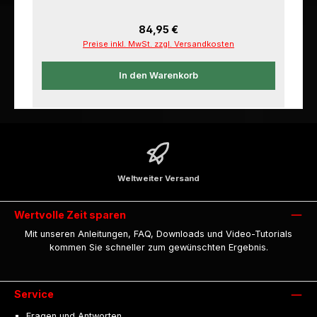
Regulärer Preis:
84,95 €
Preise inkl. MwSt. zzgl. Versandkosten
In den Warenkorb
Weltweiter Versand
Wertvolle Zeit sparen
Mit unseren Anleitungen, FAQ, Downloads und Video-Tutorials
kommen Sie schneller zum gewünschten Ergebnis.
Service
Fragen und Antworten