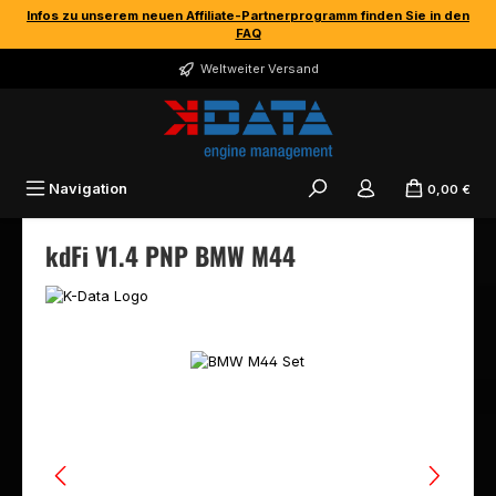
Infos zu unserem neuen Affiliate-Partnerprogramm finden Sie in den
Zum Hauptinhalt springen
FAQ
Weltweiter Versand
Navigation
0,00 €
kdFi V1.4 PNP BMW M44
Bildergalerie überspringen