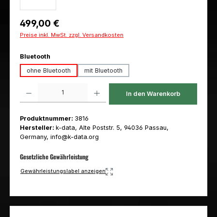
Regulärer Preis:
499,00 €
Preise inkl. MwSt. zzgl. Versandkosten
auswählen
Bluetooth
ohne Bluetooth
mit Bluetooth
Produkt Anzahl: Gib den gewünschten Wert ein oder benutze die Schaltfl
In den Warenkorb
Produktnummer:
3816
Hersteller:
k-data, Alte Poststr. 5, 94036 Passau,
Germany, info@k-data.org
Gesetzliche Gewährleistung
Gewährleistungslabel anzeigen