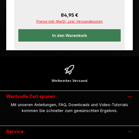
Regulärer Preis:
84,95 €
Preise inkl. MwSt. zzgl. Versandkosten
In den Warenkorb
Weltweiter Versand
Wertvolle Zeit sparen
Mit unseren Anleitungen, FAQ, Downloads und Video-Tutorials
kommen Sie schneller zum gewünschten Ergebnis.
Service