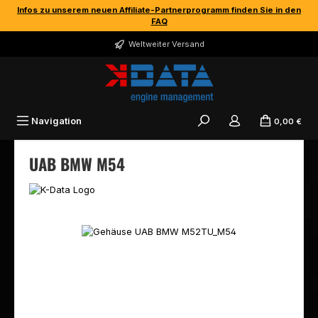
Infos zu unserem neuen Affiliate-Partnerprogramm finden Sie in den
Zum Hauptinhalt springen
FAQ
Weltweiter Versand
Navigation
0,00 €
UAB BMW M54
Bildergalerie überspringen