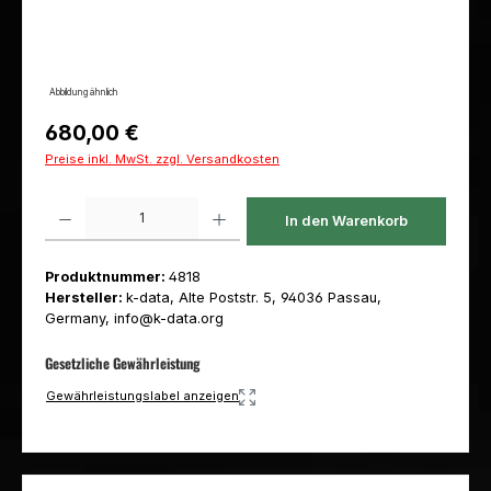
Abbildung ähnlich
Regulärer Preis:
680,00 €
Preise inkl. MwSt. zzgl. Versandkosten
Produkt Anzahl: Gib den gewünschten Wert ein oder benutze die Schaltfl
In den Warenkorb
Produktnummer:
4818
Hersteller:
k-data, Alte Poststr. 5, 94036 Passau,
Germany, info@k-data.org
Gesetzliche Gewährleistung
Gewährleistungslabel anzeigen